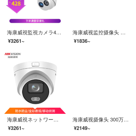
海康威視監視カメラ400万光星級録音可能ネットケーブル供給室内半球赤外線夜間テレビモニターDS-2346 FWD-S 2.8 MM
海康威视监控摄像头 室内网络高清监控器安防监控设备套装探头130万非poeDS-2CD1311D-I 6mm
¥3261~
¥1836~
海康威視ネットワーク監視カメラ200万高清1080 P昼夜監視臻フルカラー画面携帯電話長非POE半球形カメラ3327 FDWD-LS 6 MM
海康威视摄像头 300万网络高清数字降噪 内置麦克风带录音 POE红外夜视网络半球摄像机DS-IPC-T13H2-I2.8mm
¥3261~
¥2149~