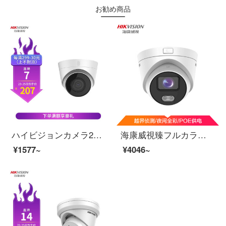
お勧め商品
ハイビジョンカメラ200万監視1080 Pネットワークハイビジョン監視カメラPOE赤外線夜間テレビ30メートル半球カメラ2.8 MM焦点距離DS-PC-12-I
海康威視臻フルカラーカメラ400万高清フルカラー夜視半球カメラPOE監視カメラ付きDS-2347 FWD-LS 4 mm
¥1577~
¥4046~