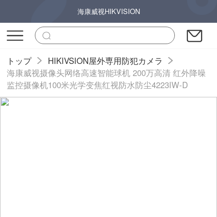
海康威视HIKVISION
トップ
HIKIVSION屋外専用防犯カメラ
海康威视摄像头网络高速智能球机 200万高清 红外降噪
监控摄像机100米光学变焦红视防水防尘4223IW-D