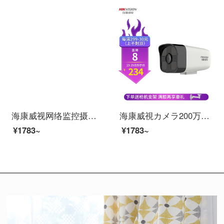
海康威视网络监控摄像头室外130万高清夜视监控设备套装摄像机带poe DS-IPC-B11-I 8mm
海康威視カメラ200万POE監視高精細カメラテープ録音赤外線50 mモニタH 265保存半減室内室外DS-PC-B 12 HV 2-IA 4 mm
¥1783~
¥1783~