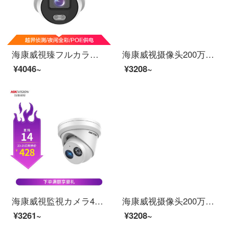
海康威視臻フルカラーカメラ400万高清フルカラー夜視半球カメラPOE監視カメラ付きDS-2347 FWD-LS 4 mm
海康威视摄像头200万网络高清半球POE带音频插卡夜视红外监控设备套装监控器DS-2CD3325F-IS 4mm
¥4046~
¥3208~
海康威視監視カメラ400万光星級録音可能ネットケーブル供給室内半球赤外線夜間テレビモニターDS-2346 FWD-S 2.8 MM
海康威视摄像头200万网络高清半球POE带音频插卡夜视红外监控设备套装监控器DS-2CD3325F-IS 4mm
¥3261~
¥3208~