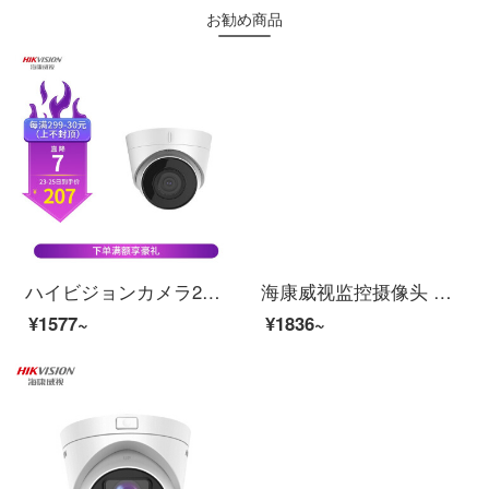
お勧め商品
ハイビジョンカメラ200万監視1080 Pネットワークハイビジョン監視カメラPOE赤外線夜間テレビ30メートル半球カメラ2.8 MM焦点距離DS-PC-12-I
海康威视监控摄像头 室内网络高清监控器安防监控探头130万非poeDS-2CD1311D-I 4mm
¥1577~
¥1836~