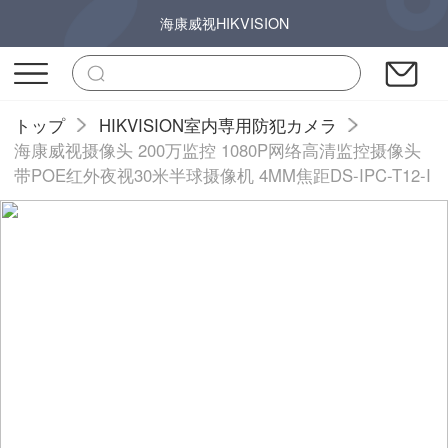
海康威视HIKVISION
トップ
HIKVISION室内専用防犯カメラ
海康威视摄像头 200万监控 1080P网络高清监控摄像头
带POE红外夜视30米半球摄像机 4MM焦距DS-IPC-T12-I