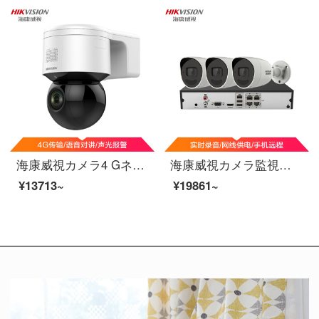
海康威視カメラ4 Gネットレス監視ボール機ハイビジョンネットワークボールは4 G長距離対談350度水平回転DS-2 DC 3 A 20 IW-D/GMTをサポートします。
海康威視カメラ監視セット3番テープ6 Tハードディスク400万HD夜間テレビリアルタイム録音POEケーブル給電携帯電話長室内屋外カメラセットK 24 H
¥13713~
¥19861~