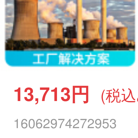
13,713円
(税込
16062974272953