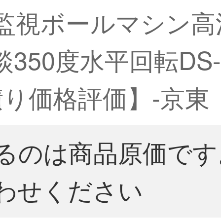
ス監視ボールマシン
0度水平回転DS-25 D
積り価格評価】-京東
るのは商品原価です
わせください