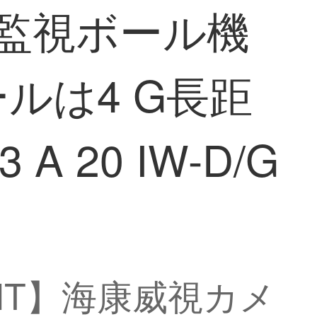
ス監視ボール機
ルは4 G長距
A 20 IW-D/G
D/GMT】海康威視カメ