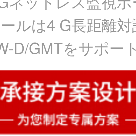
 Gネットレス監視
ールは4 G長距離対
20 IW-D/GMTをサ