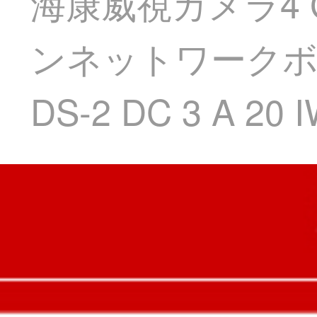
海康威視カメラ4
ンネットワークボ
DS-2 DC 3 A 