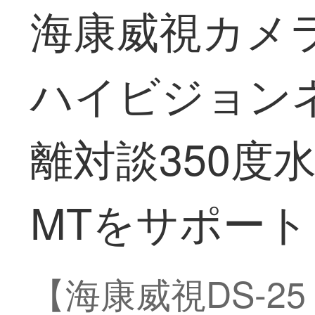
海康威視カメラ
ハイビジョンネ
離対談350度水平回
MTをサポー
【海康威視DS-25 