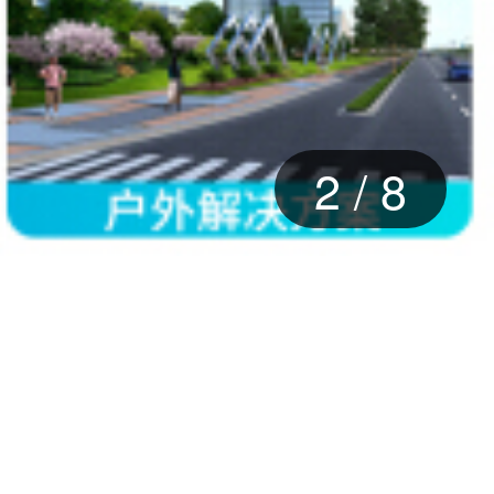
2
/
8