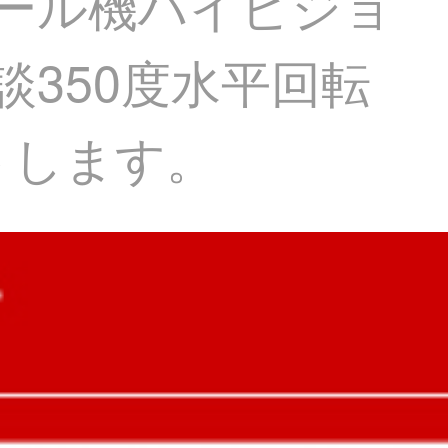
ボール機ハイビジョ
談350度水平回転
ポートします。