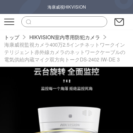
海康威视HIKVISION
トップ
HIKVISION室内専用防犯カメラ
海康威視監視カメラ400万2.5インチネットワークイン
テリジェント赤外線カメラのネットワークケーブルの
電気供給内蔵マイク双方向トークDS-2402 IW-DE 3