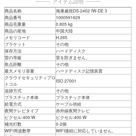
アイテム説明
商品名称
海康威視DS-2402 IW-DE 3
商品番号
1000591629
商品毛重量
0.805 kg
商品の産地
中国大陸
メモリコード
H.265
ブラケット
その他
保存方法
ハードディスク
雷の等級
雷を防ぎません。
焦点距離
その他
最大メモリ容量
ハードディスク記憶装置
クラウドセキュリティプロ
ISO 27001
トコル
追跡方式
その他
プラスチック本体
プラスチック本体
給電方式
ケーブル供給
夜間テレビタイプ
赤外線夜間テレビ
ピクセル:400 W
ピクセル:400 W
補光灯数
0-2個
WIFI周波数帯
WIFI接続に対応していません。