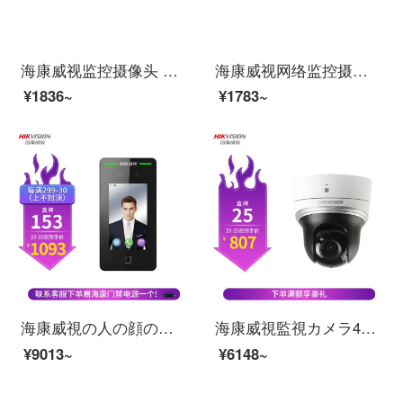
海康威视监控摄像头 室内网络高清监控器安防监控设备套装探头130万非poeDS-2CD1311D-I 6mm
海康威视网络监控摄像头室外130万高清夜视监控设备套装摄像机带poe DS-IPC-B11-I 8mm
¥1836~
¥1783~
海康威視の人の顔の扉の禁機の出勤する一体機はカードを打つ機の人の顔を識別して可視化の音声を話しますK 1 T 341 M（有料で全国にインストールします）
海康威視監視カメラ400万2.5インチネットワークインテリジェント赤外線カメラのネットワークケーブルの電気供給内蔵マイク双方向トークDS-2402 IW-DE 3
¥9013~
¥6148~