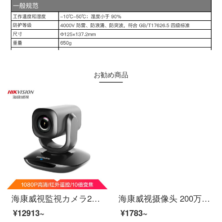
お勧め商品
海康威視監視カメラ200万1080 P生放送カメラ高清会議ビデオネットワークコース長距離ビデオ会議カメラ雲台回転カメラU 102 D
海康威视摄像头 200万高清红外音频半球 poe摄像头 室内手机远程监控器H265存储减半DS-IPC-T12H-IA 2.8mm
¥12913~
¥1783~