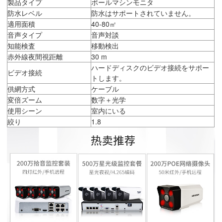
製品タイプ
ボールマシンモニタ
防水レベル
防水はサポートされていません。
適用面積
40-80㎡
音声タイプ
音声対談
知能検査
移動検出
赤外線夜間視距離
30 m
ハードディスクのビデオ接続をサポー
ビデオ接続
トします。
供網方式
ケーブル
変倍ズーム
数字＋光学
使用シーン
室内にいる
絞り
1.8