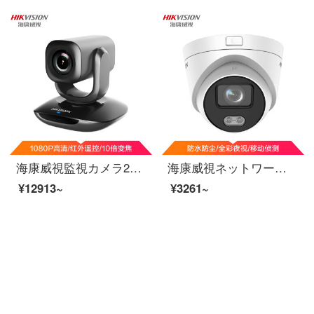
海康威視監視カメラ200万1080 P生放送カメラ高清会議ビデオネットワークコース長距離ビデオ会議カメラ雲台回転カメラU 102 D
海康威視ネットワーク監視カメラ200万高清1080 P昼夜監視臻フルカラー画面携帯電話長非POE半球形カメラ3327 FDWD-LS 4 MM
¥12913~
¥3261~