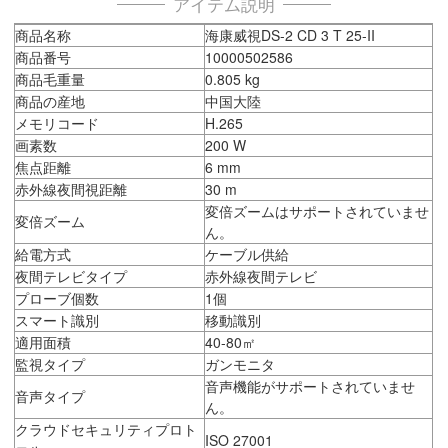
アイテム説明
商品名称
海康威視DS-2 CD 3 T 25-II
商品番号
10000502586
商品毛重量
0.805 kg
商品の産地
中国大陸
メモリコード
H.265
画素数
200 W
焦点距離
6 mm
赤外線夜間視距離
30 m
変倍ズームはサポートされていませ
変倍ズーム
ん。
給電方式
ケーブル供給
夜間テレビタイプ
赤外線夜間テレビ
プローブ個数
1個
スマート識別
移動識別
適用面積
40-80㎡
監視タイプ
ガンモニタ
音声機能がサポートされていませ
音声タイプ
ん。
クラウドセキュリティプロト
ISO 27001