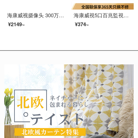
海康威视摄像头 300万网络高清数字降噪 内置麦克风带录音 POE红外夜视网络半球摄像机DS-IPC-T13H2-I2.8mm
海康威視5口百兆監視スイッチ非ネットワーク管理DS-3 E 0105-E
¥2149~
¥374~