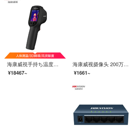
海康威視手持ち温度測定器の高精度視認温度赤外線熱結像器のオフライン温度分析TB-3117-3/U
海康威视摄像头 200万监控 1080P网络高清监控摄像头 带POE红外夜视30米半球摄像机 2.8MM焦距DS-IPC-T12-I
¥18467~
¥1661~