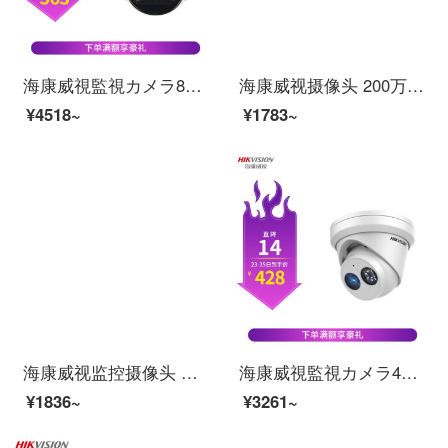
海康威視監視カメラ800万光星級ケーブル給電ネットワークカメラ高清赤外線監視カメラDS-2 CD 3386 FWD V 2-IS 4 mm
海康威视摄像头 200万高清红外音频半球 poe摄像头 室内手机远程监控器H265存储减半DS-IPC-T12H-IA 2.8mm
¥4518~
¥1783~
海康威视监控摄像头 室内网络高清监控器安防监控设备套装探头130万非poeDS-2CD1311D-I 6mm
海康威視監視カメラ400万光星級録音可能ネットケーブル供給室内半球赤外線夜間テレビモニターDS-2346 FWD-S 2.8 MM
¥1836~
¥3261~