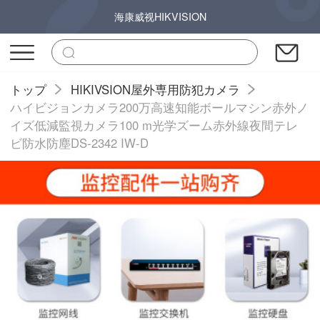
海康威视HIKVISION
トップ
HIKIVSION屋外専用防犯カメラ
ハイビジョンカメラ200万高速知能ボールマシン赤外ノ
イズ低減監視カメラ100 m光学ズーム赤外線夜間テレ
ビ防水防塵DS-2342 IW-D