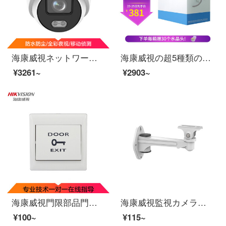
海康威視ネットワーク監視カメラ200万高清1080 P昼夜監視臻フルカラー画面携帯電話長非POE半球形カメラ3327 FDWD-LS 6 MM
海康威視の超5種類のネットの線の工事級の無酸素の銅の箱の線の百兆ネットは福禄克のツイストペアの工事を過ぎて監視します。
¥3261~
¥2903~
海康威視門限部品門限考課一体機部品門限スイッチ販売型ドア開けボタン（外採ブランド）EB 29（有料全国設置）
海康威視監視カメラサポートモニタサポートDS-205 ZJ（ランダム出荷））
¥100~
¥115~