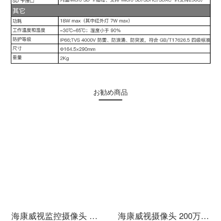
お勧め商品
海康威视监控摄像头 室内网络高清监控器安防监控设备套装探头130万非poeDS-2CD1311D-I 6mm
海康威视摄像头 200万高清红外音频半球 poe摄像头 室内手机远程监控器H265存储减半DS-IPC-T12H-IA 2.8mm