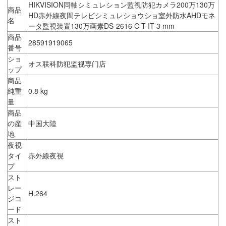
HIKVISION同軸シミュレション監視防犯カメラ200万130万
商品
HD赤外線夜間テレビシミュレショウショ室外防水AHDモネ
名
ータ監視装置130万画素DS-2616 C T-IT 3 mm
商品
28591919065
番号
ショ
オス联科防犯监视専门店
ップ
商品
純重
0.8 kg
量
商品
の産
中国大陸
地
夜視
タイ
赤外線夜視
プ
スト
レー
H.264
ジコ
ード
スト