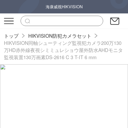
海康威视HIKVISION
トップ
HIKVISION防犯カメラセット
HIKVISION同軸シューティング監視犯カメラ200万130
万HD赤外線夜視シミミュレショウ屋外防水AHDモニタ
監視装置130万画素DS-2616 C 3 T-IT 6 mm