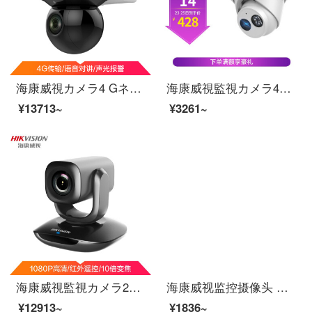
海康威視カメラ4 Gネットレス監視ボール機ハイビジョンネットワークボールは4 G長距離対談350度水平回転DS-2 DC 3 A 20 IW-D/GMTをサポートします。
海康威視監視カメラ400万光星級録音可能ネットケーブル供給室内半球赤外線夜間テレビモニターDS-2346 FWD-S 2.8 MM
¥13713~
¥3261~
海康威視監視カメラ200万1080 P生放送カメラ高清会議ビデオネットワークコース長距離ビデオ会議カメラ雲台回転カメラU 102 D
海康威视监控摄像头 室内网络高清监控器安防监控设备套装探头130万非poeDS-2CD1311D-I 6mm
¥12913~
¥1836~