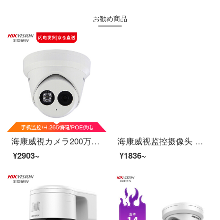
お勧め商品
海康威視カメラ200万ネットワーク高清半球カメラPOEはオーディオカードを持っています。夜間視赤外線監視装置の携帯電話の移動監視測定3325 F-I 4 mmです。
海康威视监控摄像头 室内网络高清监控器安防监控探头130万非poeDS-2CD1311D-I 4mm
¥2903~
¥1836~