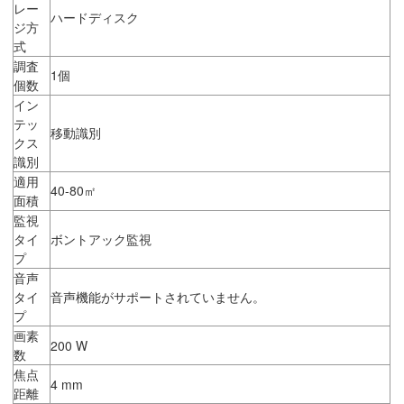
レー
ハードディスク
ジ方
式
調査
1個
個数
イン
テッ
移動識別
クス
識別
適用
40-80㎡
面積
監視
タイ
ボントアック監視
プ
音声
タイ
音声機能がサポートされていません。
プ
画素
200 W
数
焦点
4 mm
距離