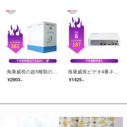
海康威視の超5種類のネットの線の工事級の無酸素の銅の箱の線の百兆ネットは福禄克のツイストペアの工事を過ぎて監視します。
海康威視ビデオ4番ネットワークモニタホストハードディスクビデオモニタレコーダーHD NVR DS-704 N-F 1（B）は標準装備です。
¥2903~
¥1425~