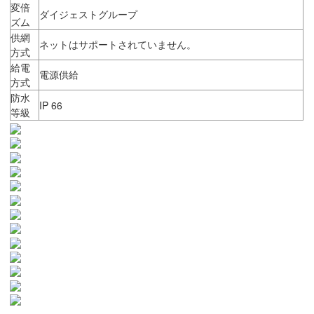
変倍
ダイジェストグループ
ズム
供網
ネットはサポートされていません。
方式
給電
電源供給
方式
防水
IP 66
等級