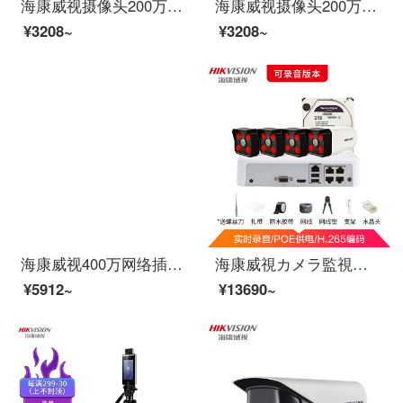
海康威视摄像头200万网络高清半球POE带音频插卡夜视红外监控设备套装监控器DS-2CD3325F-IS 4mm
海康威视摄像头200万网络高清半球POE带音频插卡夜视红外监控设备套装监控器DS-2CD3325F-IS 4mm
¥3208~
¥3208~
海康威视400万网络插卡无线监控 红外球机 语音对讲高清变焦摄像头DS-2DC2402IW-D3/W
海康威視カメラ監視装置セット4番ベルト2 Tハードディスク200万セットPOE給電赤外線50 mピック監視携帯電話監視カメラB 12 HV 2室内室外監視カメラ
¥5912~
¥13690~