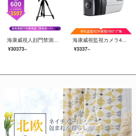
海康威視人顔門禁測温一体機三角台セット顔測温セット（有料全国設置）
海康威視監視カメラ400万高清広角ネットワークカメラpoe給電モニター赤外線夜間テレビDS-2 CD 3 T 45 P 1-I
¥30373~
¥3337~