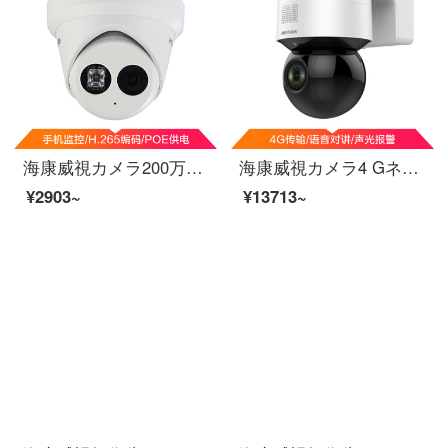
海康威視カメラ200万ネットワーク高清半球カメラPOEはオーディオカードを持っています。夜間視赤外線監視装置の携帯電話の移動監視測定3325 F-I 4 mmです。
海康威視カメラ4 Gネットレス監視ボール機ハイビジョンネットワークボールは4 G長距離対談350度水平回転DS-2 DC 3 A 20 IW-D/GMTをサポートします。
¥2903~
¥13713~