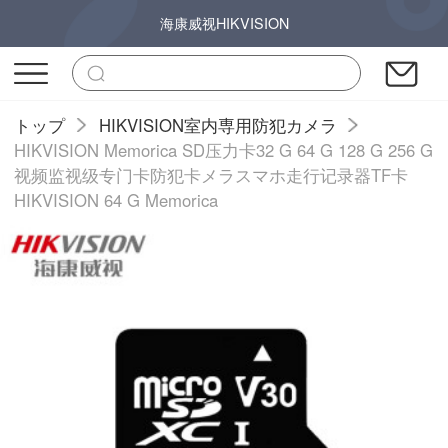
海康威视HIKVISION
トップ
HIKVISION室内専用防犯カメラ
HIKVISION Memorica SD压力卡32 G 64 G 128 G 256 G
视频监视级专门卡防犯卡メラスマホ走行记录器TF卡
HIKVISION 64 G Memorica