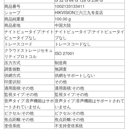
商品番号
1002133133411
ショープ
HIKVISION三六三九专卖店
商品純重量
100.00 g
商品産地
中国大陸
ナイトビュータイプ:ナイト
ナイトビュータイプ:ナイトビュータイ
ビュータイプなし
プなし
トレースコード
トレースコードなし
クラウドストレージセキュ
ISO 27001
リティプロトコル
压力方式
制造商
調査個数
無調査
供網方式
供網をサポートしない
印度识别
その他
適用面積:その他
適用面積:その他
監視タイプ:その他
監視タイプ:その他
音声タイプ:音声機能はサポ
音声タイプ:音声機能はサポートされて
ートされていません
いません
ピクセル:その他
ピクセル:その他
焦点距離:その他
焦点距離:その他
变倍系统
不支持变倍系统