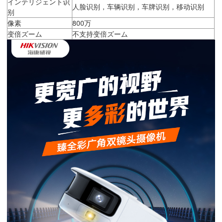
インテリジェント识
人脸识别，车辆识别，车牌识别，移动识别
别
像素
800万
变倍ズーム
不支持变倍ズーム