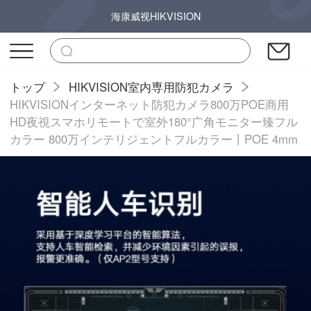
海康威视HIKVISION
トップ
HIKVISION室内専用防犯カメラ
HIKVISIONインターネット防犯カメラ800万POE商用
HD夜視スマホリモートで室外180°广角モニター臻フル
カラー 800万インテリジェントフルカラー丨POE 4mm