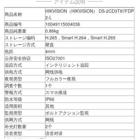
アイテム説明
HIKVISION（HIKVISION） DS-2CD3T87FDP
商品名称
2-L
商品编号
10049115004036
商品純重量
0.86kg
ストレージ编码
H.265，Smart H.264，Smart H.265
ストレージ方式
硬盘
焦距
4mm
云存安全协议
ISO27001
追踪方式
インテリジェント追踪
供电方式
网线供电
夜視类型
フルカラー夜視
調査个数
1个
警報方式
スマホ推送
防水等级
IP66
适用面积
其他
監視类型
ボルトアクション監視
供网方式
网线
补光灯数量
2个
语音类型
语音对讲