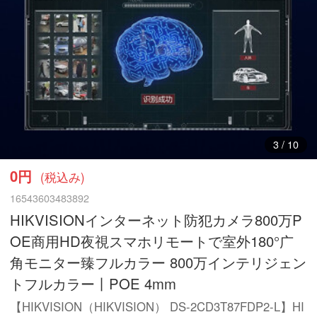
3
/
10
0円
(税込み)
16543603483892
HIKVISIONインターネット防犯カメラ800万P
OE商用HD夜視スマホリモートで室外180°广
角モニター臻フルカラー 800万インテリジェン
トフルカラー丨POE 4mm
【HIKVISION（HIKVISION） DS-2CD3T87FDP2-L】HI