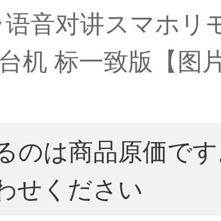
ラ语音对讲スマホリ
雲台机 标一致版【图片
るのは商品原価です
わせください