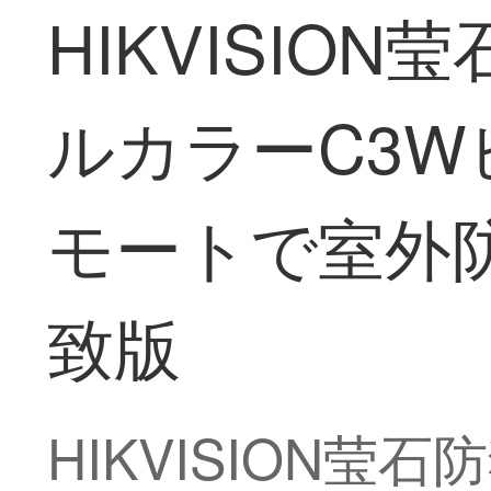
HIKVISIO
ルカラーC3
モートで室外防
致版
HIKVISION莹