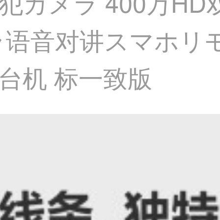
石防犯カメラ 400万
ラ语音对讲スマホリ
雲台机 标一致版