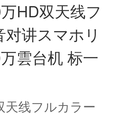
00万HD双天线フ
音对讲スマホリ
0万雲台机 标一
HD双天线フルカラー