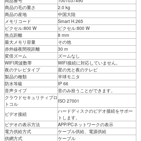
商品番号
1001037490
商品の毛の重さ
2.0 kg
商品の産地
中国大陸
メモリコード
Smart H.265
ピクセル:800 W
ピクセル:800 W
焦点距離
8 mm
最大メモリ容量
その他
赤外線夜間視距離
30 m
変倍ズーム
ズームなし
WIFI周波数帯
WIFI接続に対応していません。
夜のテレビタイプ
星の光と夜のテレビ
製品の種類
半球モニタ
防水等級
IP 66
音声タイプ
音のみ拾うことができます。
クラウドセキュリティプロ
ISO 27001
トコル
ハードディスクのビデオ接続をサポー
ビデオ接続
トします。
ビデオの表示方法
APP/PCネットワークの表示
電力供給方式
ケーブル供給、電源供給
供網方式
ケーブル