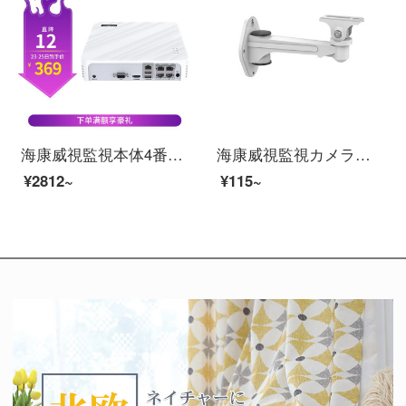
海康威視監視本体4番のケーブル付きの電気供給ビデオはハードディスクのビデオデッキを監視してホストDS-704 N-F 1/4 P（B）を監視します。
海康威視監視カメラサポートモニタサポートDS-205 ZJ（ランダム出荷））
¥2812~
¥115~