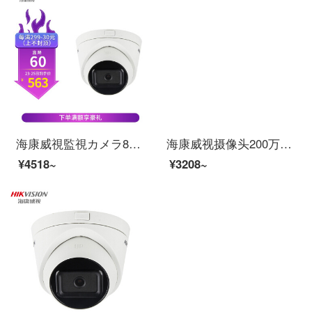
海康威視監視カメラ800万光星級ケーブル給電ネットワークカメラ高清赤外線監視カメラDS-2 CD 3386 FWD V 2-IS 4 mm
海康威视摄像头200万网络高清半球POE带音频插卡夜视红外监控设备套装监控器DS-2CD3325F-IS 4mm
¥4518~
¥3208~