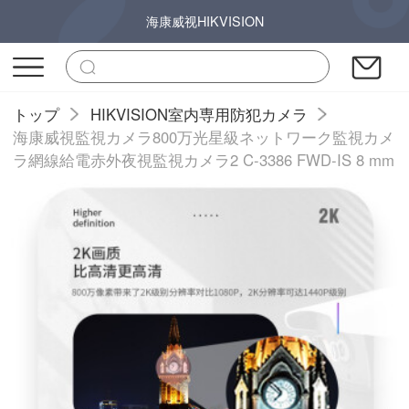
海康威视HIKVISION
トップ
HIKVISION室内専用防犯カメラ
海康威視監視カメラ800万光星級ネットワーク監視カメ
ラ網線給電赤外夜視監視カメラ2 C-3386 FWD-IS 8 mm