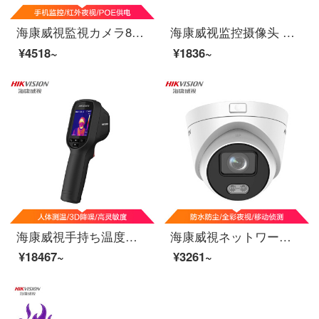
海康威視監視カメラ800万光星級ネットワーク監視カメラ網線給電赤外夜視監視カメラ2 C-3386 FWD-IS 8 mm
海康威视监控摄像头 室内网络高清监控器安防监控探头130万非poeDS-2CD1311D-I 4mm
¥4518~
¥1836~
海康威視手持ち温度測定器の高精度視認温度赤外線熱結像器のオフライン温度分析TB-3117-3/U
海康威視ネットワーク監視カメラ200万高清1080 P昼夜監視臻フルカラー画面携帯電話長非POE半球形カメラ3327 FDWD-LS 4 MM
¥18467~
¥3261~