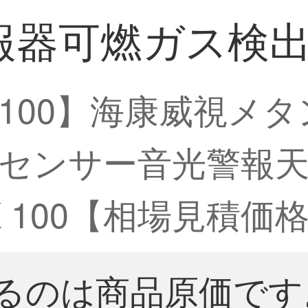
可燃ガス検出器J
 100】海康威視メタ
センサー音光警報
K 100【相場見積価
るのは商品原価です