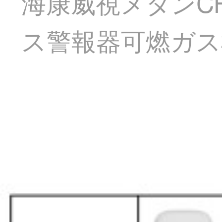
海康威視メタンC
ス警報器可燃ガス検出