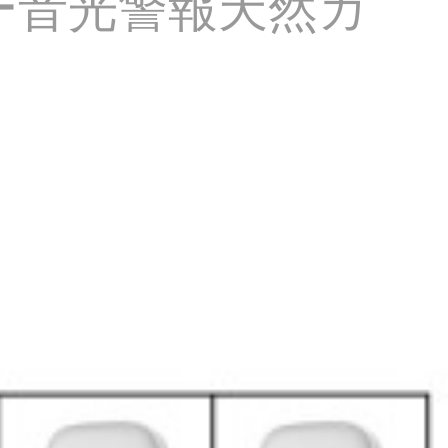
ー音光警報天然ガ