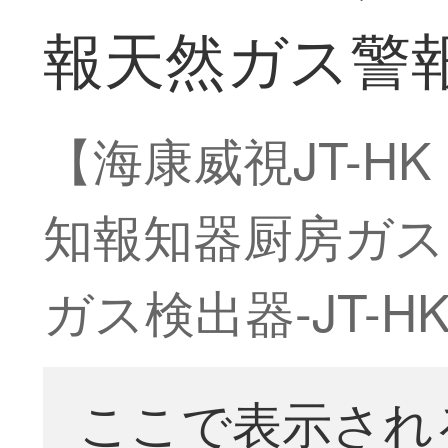
報天然ガス警報器
【海康威視JT-HK
知報知器厨房ガス
ガス検出器-JT-H
ここで表示され