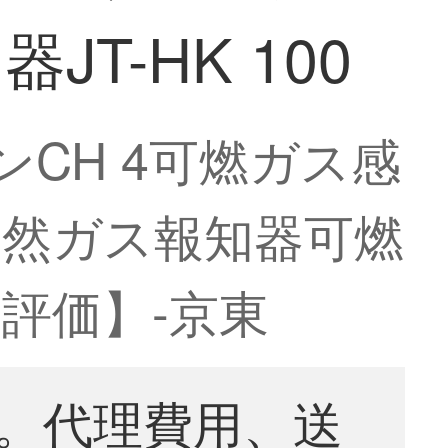
T-HK 100
ンCH 4可燃ガス感
天然ガス報知器可燃
格評価】-京東
。代理費用、送