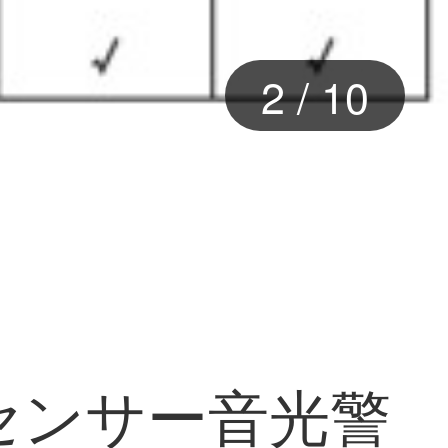
3
/
10
センサー音光警