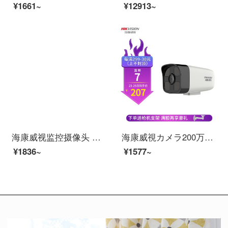
¥1661~
¥12913~
海康威视监控摄像头 室内网络高清监控器安防监控探头130万非poeDS-2CD1311D-I 4mm
海康威視カメラ200万監視室外1080 Pネットワーク高清監視カメラ赤外夜視50 m防塵防水カメラDS-PC-B 12 V 2-I（4 mm/PoE）
¥1836~
¥1577~