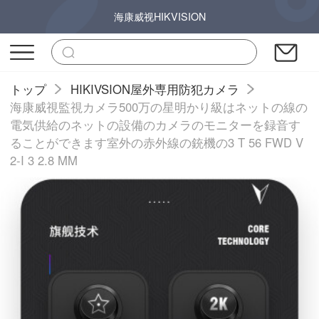
海康威视HIKVISION
トップ
HIKIVSION屋外専用防犯カメラ
海康威視監視カメラ500万の星明かり級はネットの線の
電気供給のネットの設備のカメラのモニターを録音す
ることができます室外の赤外線の銃機の3 T 56 FWD V
2-I 3 2.8 MM