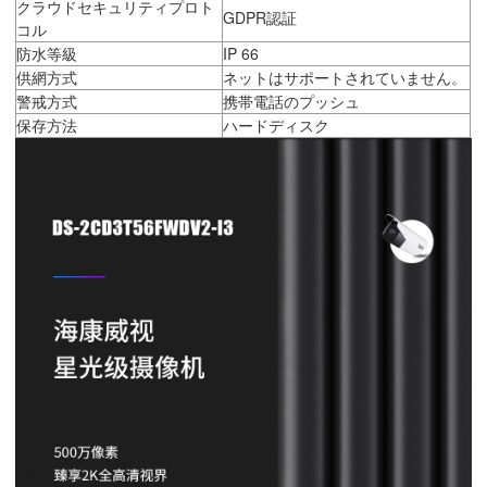
クラウドセキュリティプロト
GDPR認証
コル
防水等級
IP 66
供網方式
ネットはサポートされていません。
警戒方式
携帯電話のプッシュ
保存方法
ハードディスク