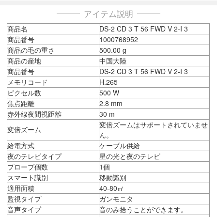
アイテム説明
商品名
DS-2 CD 3 T 56 FWD V 2-I 3
商品番号
1000768952
商品の毛の重さ
500.00 g
商品の産地
中国大陸
商品番号
DS-2 CD 3 T 56 FWD V 2-I 3
メモリコード
H.265
ピクセル数
500 W
焦点距離
2.8 mm
赤外線夜間視距離
30 m
変倍ズームはサポートされていませ
変倍ズーム
ん。
給電方式
ケーブル供給
夜のテレビタイプ
星の光と夜のテレビ
プローブ個数
1個
スマート識別
移動識別
適用面積
40-80㎡
監視タイプ
ガンモニタ
音声タイプ
音のみ拾うことができます。