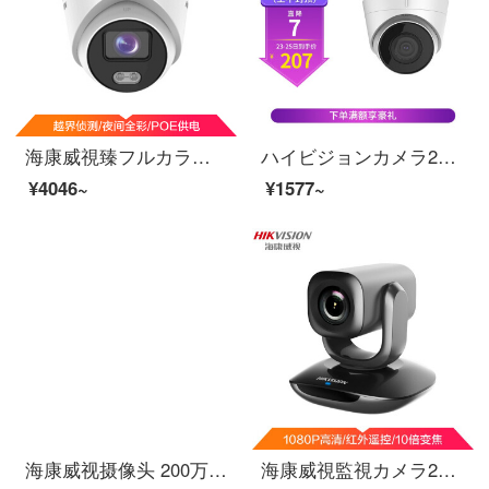
海康威視臻フルカラーカメラ400万高清フルカラー夜視半球カメラPOE監視カメラ付きDS-2347 FWD-LS 4 mm
ハイビジョンカメラ200万監視1080 Pネットワークハイビジョン監視カメラPOE赤外線夜間テレビ30メートル半球カメラ2.8 MM焦点距離DS-PC-12-I
¥4046~
¥1577~
海康威视摄像头 200万监控 1080P网络高清监控摄像头 带POE红外夜视30米半球摄像机 2.8MM焦距DS-IPC-T12-I
海康威視監視カメラ200万1080 P生放送カメラ高清会議ビデオネットワークコース長距離ビデオ会議カメラ雲台回転カメラU 102 D