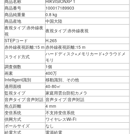
商品名称
HIKVISIONXP 1
商品番号
100017189903
商品純重量
0.8 kg
商品産地
中国大陸
夜視タイプ:赤外線夜
夜視タイプ:赤外線夜視
視
STEPコード
H.265
赤外線夜視距離:15 m
赤外線夜視距離:15 m
ハードディスク+メモリカード+クラウドメ
スライド方式
モリ
調査個数
1個
画素
400万
Intelligent識別
移動識別、その他
適用面積
40-80㎡
監視タイプ
家庭用雲台防犯カメラ
音声タイプ:音声対話
音声タイプ:音声対話
焦点距離
4 mm
变倍系统
不支持变倍系统
供网方式
ワイヤレスWi-Fi
ボールサイズ
なし
給電方式
電源給電