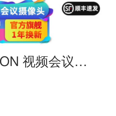
HIKVISION 视频会议防犯カメラ1080P 全向麦克风系统 HDリモートで直播视频会议装置スーツ 【会议防犯カメラ】4Kスーパークリア54U0B