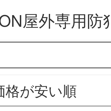
VSION屋外専用
海康威视HIKVISION
価格が安い順