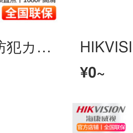
HIKVISION直播防犯カメラHD电脑防犯カメラ 美颜网红抖音主播带货专业教学装置 视频会议免驱USBビデオカメラ 16倍ズーム会议防犯カメラDS-65DC0403 官方标一致
¥0~