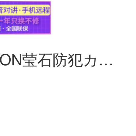
HIKVISION莹石防犯カメラ 400万HD双天线フルカラーC3Wビデオカメラ语音对讲スマホリモートで室外防水モニター 200万雲台机 标一致版