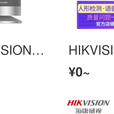
HIKVISIONHIKVISION会议防犯カメラ1080PHD免驱大广角内置麦克风扬声器遥控视频リモートで教育一体机 V122
¥0~