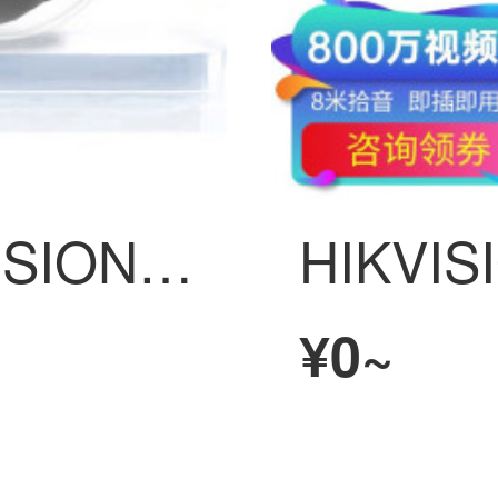
HIKVISIONHIKVISION監視防犯カメラインテリジェントズーム400万スーパークリア室外网线供电人脸抓拍语音对讲3746FWDA3/F-IZS 2.7-12mm
¥0~